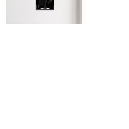
Développement d'une photo en
qualité prenium en
20x30
avec
cadre noir mat
40 €
Mariage